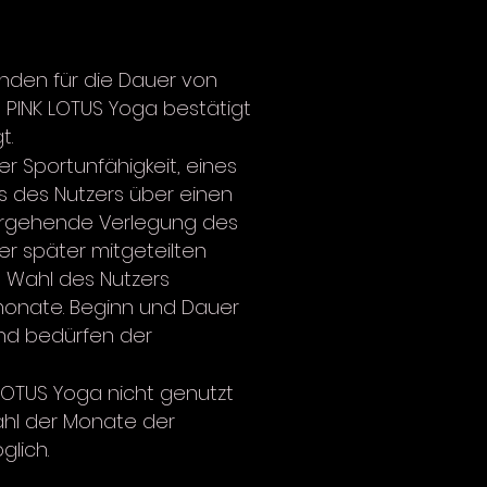
ünden für die Dauer von
 PINK LOTUS Yoga bestätigt
t.
r Sportunfähigkeit, eines
s des Nutzers über einen
ergehende Verlegung des
r später mitgeteilten
h Wahl des Nutzers
monate. Beginn und Dauer
und bedürfen der
LOTUS Yoga nicht genutzt
ahl der Monate der
lich.